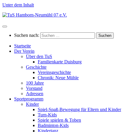
Unter dem Inhalt
Suchen nach:
Startseite
Der Verein
Über den TuS
Familienkarte Duisburg
Geschichte
Vereinsgeschichte
Chronik: Neue Mühle
100 Jahre
Vorstand
Adressen
Sportprogramm
Kinder
Spiel-Spaß-Bewegung für Eltern und Kinder
Turn-Kids
Spiele spielen & Toben
Badminton-Kids
Kindertanz