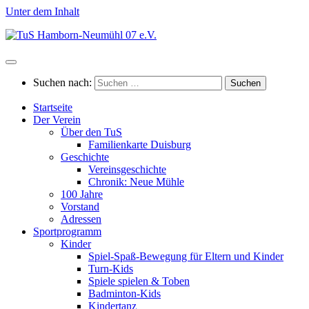
Unter dem Inhalt
Suchen nach:
Startseite
Der Verein
Über den TuS
Familienkarte Duisburg
Geschichte
Vereinsgeschichte
Chronik: Neue Mühle
100 Jahre
Vorstand
Adressen
Sportprogramm
Kinder
Spiel-Spaß-Bewegung für Eltern und Kinder
Turn-Kids
Spiele spielen & Toben
Badminton-Kids
Kindertanz