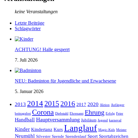
keine Veranstaltungen
Letzte Beiträge
Schlagwörter
ACHTUNG! Halle gesperrt
7. Juli 2026
NEU: Badminton für Jugendliche und Erwachesene
5. Januar 2026
2014
2015
2016
2013
2020
2017
Aktion
Anfänger
Corona
Ehrung
beitragsfrei
Diebstahl
Ehrenamt
Erfolg
Feier
Hauptversammlung
Handball
Jubiläum
Jugend
karneval
Langlauf
Kinder
Kindertanz
Kurs
Magic-Kids
Meister
Neumühl
Sport
Sportabzeichen
Silvester
Spende
Spendenlauf