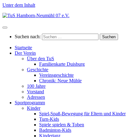
Unter dem Inhalt
Suchen nach:
Startseite
Der Verein
Über den TuS
Familienkarte Duisburg
Geschichte
Vereinsgeschichte
Chronik: Neue Mühle
100 Jahre
Vorstand
Adressen
Sportprogramm
Kinder
Spiel-Spaß-Bewegung für Eltern und Kinder
Turn-Kids
Spiele spielen & Toben
Badminton-Kids
Kindertanz